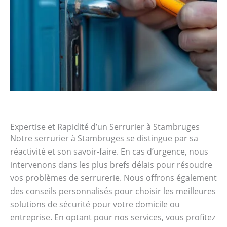
Expertise et Rapidité d’un Serrurier à Stambruges
Notre serrurier à Stambruges se distingue par sa
réactivité et son savoir-faire. En cas d’urgence, nous
intervenons dans les plus brefs délais pour résoudre
vos problèmes de serrurerie. Nous offrons également
des conseils personnalisés pour choisir les meilleures
solutions de sécurité pour votre domicile ou
entreprise. En optant pour nos services, vous profitez