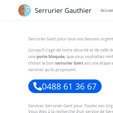
Aller
Serrurier Gauthier
au
Accuei
contenu
Serrurier Gent pour tous vos besoins urgen
Lorsqu’il s’agit de votre sécurité et de cell
une
porte bloquée
, que vous souhaitiez ren
choisir le bon
serrurier Gent
est une étape e
services qu’ils proposent.
0488 61 36 67
Services Serrurier Gent pour Toutes vos Ur
Vous êtes à la recherche d’un service de S