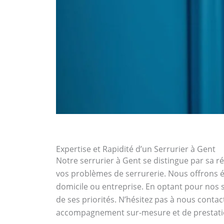
Expertise et Rapidité d’un Serrurier à Gent
Notre serrurier à Gent se distingue par sa ré
vos problèmes de serrurerie. Nous offrons é
domicile ou entreprise. En optant pour nos se
de ses priorités. N’hésitez pas à nous contac
accompagnement sur-mesure et de prestatio