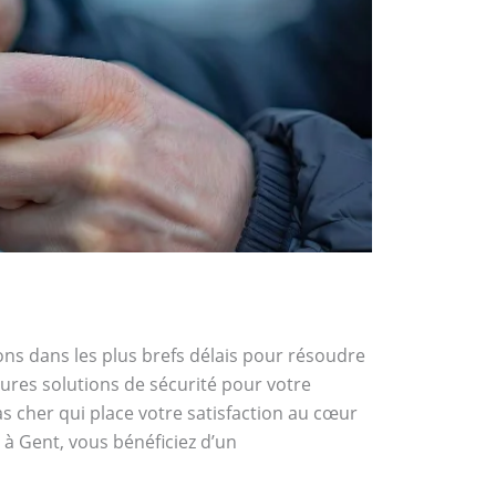
nons dans les plus brefs délais pour résoudre
ures solutions de sécurité pour votre
as cher qui place votre satisfaction au cœur
r à Gent, vous bénéficiez d’un