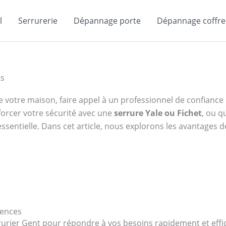
l
Serrurerie
Dépannage porte
Dépannage coffre-
ts
e de votre maison, faire appel à un professionnel de confianc
forcer votre sécurité avec une
serrure Yale ou Fichet
, ou q
ssentielle. Dans cet article, nous explorons les avantages de
gences
errurier Gent pour répondre à vos besoins rapidement et e