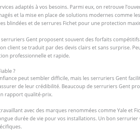
rvices adaptés à vos besoins. Parmi eux, on retrouve l’ouv
agés et la mise en place de solutions modernes comme les s
tes blindées et de serrures Fichet pour une protection maxi
s serruriers Gent proposent souvent des forfaits compétiti
on client se traduit par des devis clairs et sans surprise. P
tion professionnelle et rapide.
iable ?
fiance peut sembler difficile, mais les serruriers Gent facili
ssurer de leur crédibilité. Beaucoup de serruriers Gent p
n rapport qualité-prix.
s travaillant avec des marques renommées comme Yale et Fich
ngue durée de vie pour vos installations. Un bon serrurier 
écifiques.