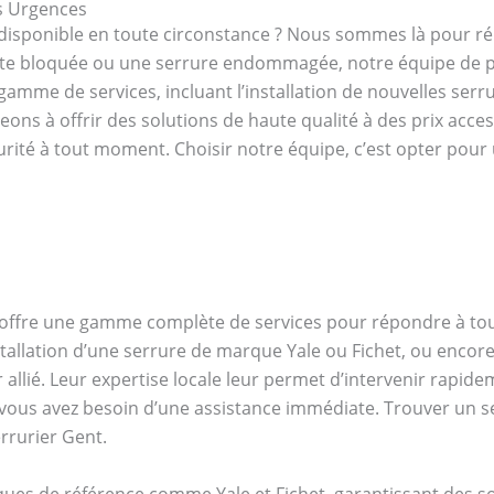
os Urgences
 disponible en toute circonstance ? Nous sommes là pour r
rte bloquée ou une serrure endommagée, notre équipe de p
amme de services, incluant l’installation de nouvelles serrur
ons à offrir des solutions de haute qualité à des prix acces
urité à tout moment. Choisir notre équipe, c’est opter pour
ui offre une gamme complète de services pour répondre à to
nstallation d’une serrure de marque Yale ou Fichet, ou enco
 allié. Leur expertise locale leur permet d’intervenir rapide
 vous avez besoin d’une assistance immédiate. Trouver un s
rrurier Gent.
ques de référence comme Yale et Fichet, garantissant des so