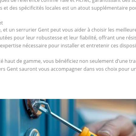
et des spécificités locales est un atout supplémentaire pour
et
é, et un serrurier Gent peut vous aider à choisir les meilleu
utées pour leur robustesse et leur fiabilité, offrant une rés
’expertise nécessaire pour installer et entretenir ces dispos
ité haut de gamme, vous bénéficiez non seulement d’une tran
riers Gent sauront vous accompagner dans vos choix pour un