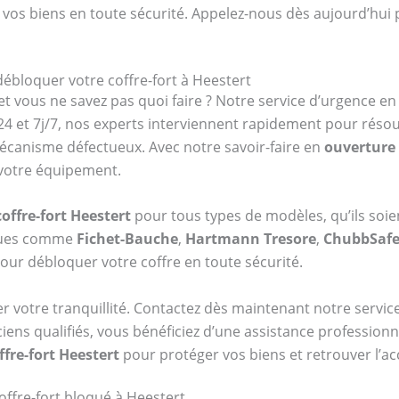
 vos biens en toute sécurité. Appelez-nous dès aujourd’hui 
débloquer votre coffre-fort à Heestert
et vous ne savez pas quoi faire ? Notre service d’urgence e
4 et 7j/7, nos experts interviennent rapidement pour réso
mécanisme défectueux. Avec notre savoir-faire en
ouverture 
 votre équipement.
offre-fort Heestert
pour tous types de modèles, qu’ils soi
rques comme
Fichet-Bauche
,
Hartmann Tresore
,
ChubbSaf
our débloquer votre coffre en toute sécurité.
er votre tranquillité. Contactez dès maintenant notre serv
ciens qualifiés, vous bénéficiez d’une assistance profession
fre-fort Heestert
pour protéger vos biens et retrouver l’ac
ffre-fort bloqué à Heestert