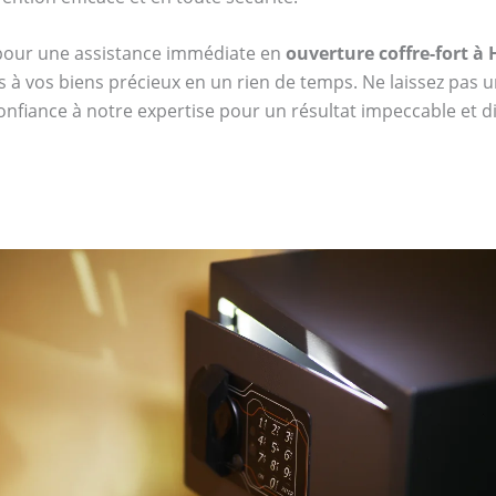
 pour une assistance immédiate en
ouverture coffre-fort à 
s à vos biens précieux en un rien de temps. Ne laissez pas u
confiance à notre expertise pour un résultat impeccable et dis