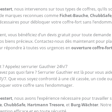
eestert
, nous intervenons sur tous types de coffres, qu’ils 
re de marques reconnues comme
Fichet-Bauche
,
ChubbSafe
 nécessaires pour débloquer votre coffre-fort sans l’endomm
ent, vous bénéficiez d’un devis gratuit pour toute demande 
vos biens précieux. Contactez-nous dès maintenant pour plani
ur répondre à toutes vos urgences en
ouverture coffre-for
t ? Appelez serrurier Gauthier 24h/7
vez pas quoi faire ? Serrurier Gauthier est là pour vous aid
 7j/7. Que vous soyez confronté à une clé cassée, un code 
oquer votre coffre sans l’endommager.
eestert
, nous avons l’expérience nécessaire pour travailler 
e
,
ChubbSafe
,
Hartmann Tresore
, et
Burg-Wächter
. Notre
ention efficace et en toute sécurité.