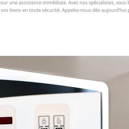
our une assistance immédiate. Avec nos spécialistes, vous bén
 vos biens en toute sécurité. Appelez-nous dès aujourd’hui 