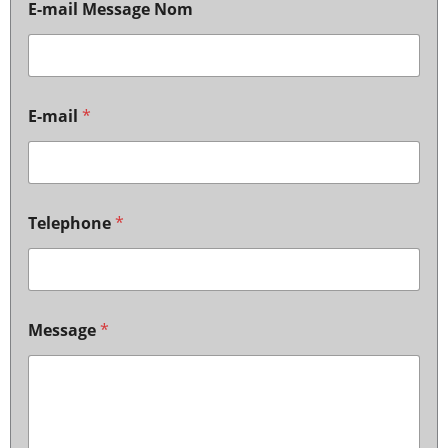
E-mail Message Nom
E-mail
*
Telephone
*
Message
*