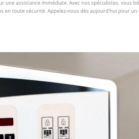
r une assistance immédiate. Avec nos spécialistes, vous bénéf
s en toute sécurité. Appelez-nous dès aujourd’hui pour un d