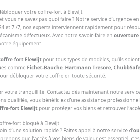
ébloquer votre coffre-fort à Elewijt
et vous ne savez pas quoi faire ? Notre service d’urgence e
4 et 7j/7, nos experts interviennent rapidement pour réso
mécanisme défectueux. Avec notre savoir-faire en
ouverture 
 votre équipement.
offre-fort Elewijt
pour tous types de modèles, qu’ils soien
rques comme
Fichet-Bauche
,
Hartmann Tresore
,
ChubbSaf
our débloquer votre coffre en toute sécurité.
er votre tranquillité. Contactez dès maintenant notre serv
ens qualifiés, vous bénéficiez d’une assistance professionne
fre-fort Elewijt
pour protéger vos biens et retrouver l’acc
fre-fort bloqué à Elewijt
oin d’une solution rapide ? Faites appel à notre service d’
ou
enons que l’accès à vos biens de valeur est essentiel, c’e