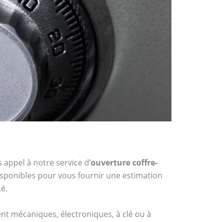
 appel à notre service d’
ouverture coffre-
disponibles pour vous fournir une estimation
té.
ient mécaniques, électroniques, à clé ou à