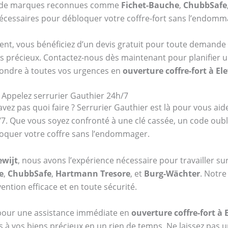
re de marques reconnues comme
Fichet-Bauche
,
ChubbSafe
 nécessaires pour débloquer votre coffre-fort sans l’endomm
ent, vous bénéficiez d’un devis gratuit pour toute demande 
s précieux. Contactez-nous dès maintenant pour planifier u
pondre à toutes vos urgences en
ouverture coffre-fort à Ele
? Appelez serrurier Gauthier 24h/7
vez pas quoi faire ? Serrurier Gauthier est là pour vous aid
7j/7. Que vous soyez confronté à une clé cassée, un code ou
oquer votre coffre sans l’endommager.
ewijt
, nous avons l’expérience nécessaire pour travailler su
e
,
ChubbSafe
,
Hartmann Tresore
, et
Burg-Wächter
. Notre
ention efficace et en toute sécurité.
 pour une assistance immédiate en
ouverture coffre-fort à 
s à vos biens précieux en un rien de temps. Ne laissez pas u