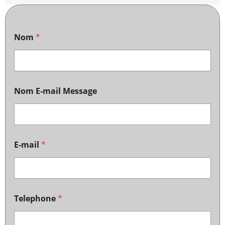
Nom
*
Nom E-mail Message
E-mail
*
Telephone
*