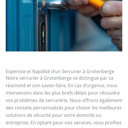
Expertise et Rapidité d’un Serrurier à Grotenberge
Notre serrurier à Grotenberge se distingue par sa
réactivité et son savoir-faire. En cas d’urgence, nous
intervenons dans les plus brefs délais pour résoudre
vos problèmes de serrurerie. Nous offrons également
des conseils personnalisés pour choisir les meilleures
solutions de sécurité pour votre domicile ou
entreprise. En optant pour nos services, vous profitez