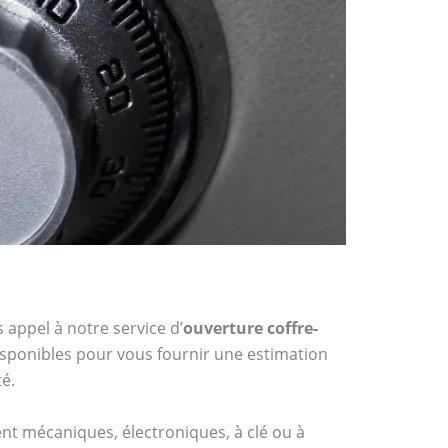
 appel à notre service d’
ouverture coffre-
disponibles pour vous fournir une estimation
té.
ient mécaniques, électroniques, à clé ou à