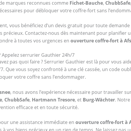
re de marques reconnues comme
Fichet-Bauche
,
ChubbSafe
 nécessaires pour débloquer votre coffre-fort sans l’endomm
ent, vous bénéficiez d’un devis gratuit pour toute demande 
s précieux. Contactez-nous dès maintenant pour planifier u
pondre à toutes vos urgences en
ouverture coffre-fort à Af
? Appelez serrurier Gauthier 24h/7
vez pas quoi faire ? Serrurier Gauthier est là pour vous aid
7j/7. Que vous soyez confronté à une clé cassée, un code ou
oquer votre coffre sans l’endommager.
fsnee
, nous avons l’expérience nécessaire pour travailler su
e
,
ChubbSafe
,
Hartmann Tresore
, et
Burg-Wächter
. Notre
ention efficace et en toute sécurité.
 pour une assistance immédiate en
ouverture coffre-fort à 
s à vos biens précieux en un rien de temps. Ne laissez pas u