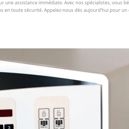
r une assistance immédiate. Avec nos spécialistes, vous bénéf
s en toute sécurité. Appelez-nous dès aujourd’hui pour un d