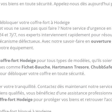
 vos biens en toute sécurité. Appelez-nous dès aujourd’hui 
débloquer votre coffre-fort à Hodeige
et vous ne savez pas quoi faire ? Notre service d’urgence e
4 et 7j/7, nos experts interviennent rapidement pour réso
mécanisme défectueux. Avec notre savoir-faire en
ouverture 
 votre équipement.
offre-fort Hodeige
pour tous types de modèles, qu’ils soie
rques comme
Fichet-Bauche
,
Hartmann Tresore
,
ChubbSaf
our débloquer votre coffre en toute sécurité.
er votre tranquillité. Contactez dès maintenant notre serv
iens qualifiés, vous bénéficiez d’une assistance professionn
ffre-fort Hodeige
pour protéger vos biens et retrouver l’ac
offre-fort bloqué à Hodeige