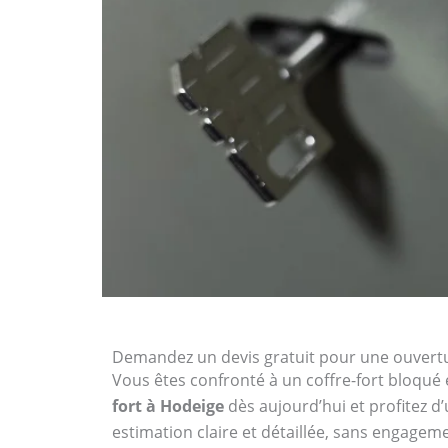
Demandez un devis gratuit pour une ouvertu
Vous êtes confronté à un coffre-fort bloqué 
fort à Hodeige
dès aujourd’hui et profitez d
estimation claire et détaillée, sans engagem