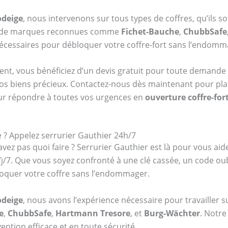
odeige
, nous intervenons sur tous types de coffres, qu’ils s
re de marques reconnues comme
Fichet-Bauche
,
ChubbSafe
 nécessaires pour débloquer votre coffre-fort sans l’endomm
ent, vous bénéficiez d’un devis gratuit pour toute demande 
vos biens précieux. Contactez-nous dès maintenant pour plani
ur répondre à toutes vos urgences en
ouverture coffre-for
 ? Appelez serrurier Gauthier 24h/7
vez pas quoi faire ? Serrurier Gauthier est là pour vous aid
 7j/7. Que vous soyez confronté à une clé cassée, un code o
oquer votre coffre sans l’endommager.
odeige
, nous avons l’expérience nécessaire pour travailler s
e
,
ChubbSafe
,
Hartmann Tresore
, et
Burg-Wächter
. Notre
ention efficace et en toute sécurité.