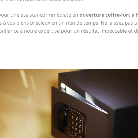
 pour une assistance immédiate en
ouverture coffre-fort à
s à vos biens précieux en un rien de temps. Ne laissez pas u
confiance à notre expertise pour un résultat impeccable et dis