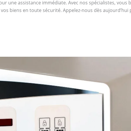
ur une assistance immédiate. Avec nos spécialistes, vous bén
 vos biens en toute sécurité. Appelez-nous dès aujourd’hui 