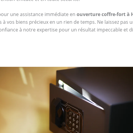
 pour une assistance immédiate en
ouverture coffre-fort à
s à vos biens précieux en un rien de temps. Ne laissez pas u
confiance à notre expertise pour un résultat impeccable et dis