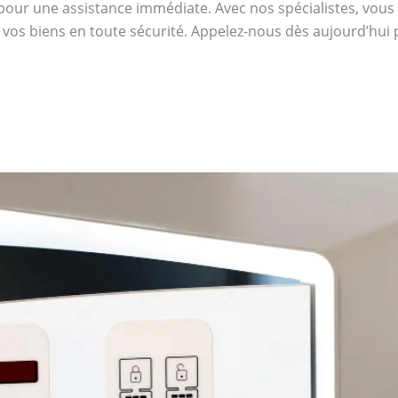
our une assistance immédiate. Avec nos spécialistes, vous bé
 vos biens en toute sécurité. Appelez-nous dès aujourd’hui 