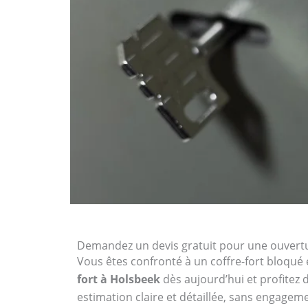
Demandez un devis gratuit pour une ouvertur
Vous êtes confronté à un coffre-fort bloqué 
fort à Holsbeek
dès aujourd’hui et profitez 
estimation claire et détaillée, sans engagem