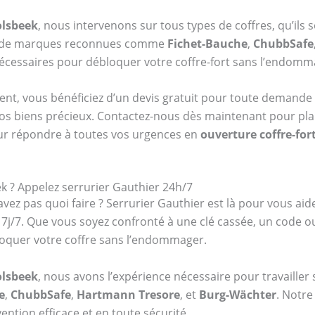
olsbeek
, nous intervenons sur tous types de coffres, qu’ils 
re de marques reconnues comme
Fichet-Bauche
,
ChubbSafe
 nécessaires pour débloquer votre coffre-fort sans l’endomm
ent, vous bénéficiez d’un devis gratuit pour toute demande 
vos biens précieux. Contactez-nous dès maintenant pour plani
ur répondre à toutes vos urgences en
ouverture coffre-for
k ? Appelez serrurier Gauthier 24h/7
vez pas quoi faire ? Serrurier Gauthier est là pour vous aid
t 7j/7. Que vous soyez confronté à une clé cassée, un code
oquer votre coffre sans l’endommager.
olsbeek
, nous avons l’expérience nécessaire pour travailler
e
,
ChubbSafe
,
Hartmann Tresore
, et
Burg-Wächter
. Notre
ention efficace et en toute sécurité.