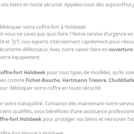
 vos biens en toute sécurité. Appelez-nous dès aujourd’hui 
débloquer votre coffre-fort à Holsbeek
et vous ne savez pas quoi faire ? Notre service d’urgence e
4 et 7j/7, nos experts interviennent rapidement pour réso
mécanisme défectueux. Avec notre savoir-faire en
ouverture 
 votre équipement.
offre-fort Holsbeek
pour tous types de modèles, qu’ils soi
rques comme
Fichet-Bauche
,
Hartmann Tresore
,
ChubbSaf
our débloquer votre coffre en toute sécurité.
er votre tranquillité. Contactez dès maintenant notre serv
ciens qualifiés, vous bénéficiez d’une assistance profession
ffre-fort Holsbeek
pour protéger vos biens et retrouver l’a
offre-fort bloqué à Holsbeek