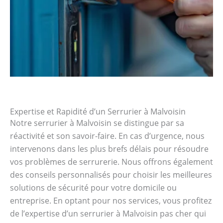
Expertise et Rapidité d’un Serrurier à Malvoisin
Notre serrurier à Malvoisin se distingue par sa
réactivité et son savoir-faire. En cas d’urgence, nous
intervenons dans les plus brefs délais pour résoudre
vos problèmes de serrurerie. Nous offrons également
des conseils personnalisés pour choisir les meilleures
solutions de sécurité pour votre domicile ou
entreprise. En optant pour nos services, vous profitez
de l’expertise d’un serrurier à Malvoisin pas cher qui