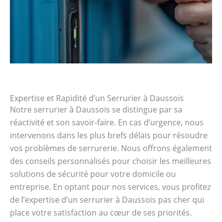
Expertise et Rapidité d’un Serrurier à Daussois
Notre serrurier à Daussois se distingue par sa
réactivité et son savoir-faire. En cas d’urgence, nous
intervenons dans les plus brefs délais pour résoudre
vos problèmes de serrurerie. Nous offrons également
des conseils personnalisés pour choisir les meilleures
solutions de sécurité pour votre domicile ou
entreprise. En optant pour nos services, vous profitez
de l’expertise d’un serrurier à Daussois pas cher qui
place votre satisfaction au cœur de ses priorités.