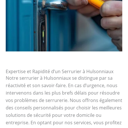
Expertise et Rapidité d’un Serrurier à Hulsonniaux
Notre serrurier à Hulsonniaux se distingue par sa
réactivité et son savoir-faire. En cas d’urgence, nous
intervenons dans les plus brefs délais pour résoudre
vos problèmes de serrurerie. Nous offrons également
des conseils personnalisés pour choisir les meilleures
solutions de sécurité pour votre domicile ou
entreprise. En optant pour nos services, vous profitez