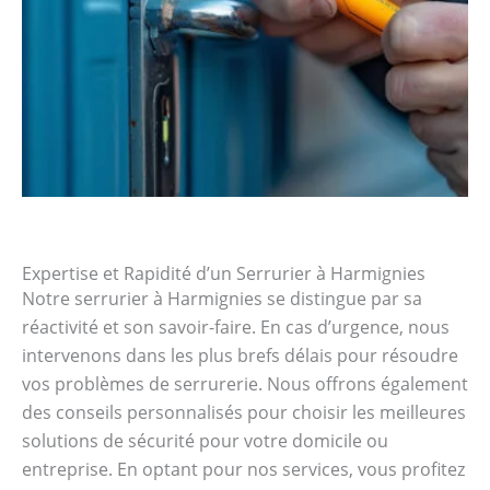
Expertise et Rapidité d’un Serrurier à Harmignies
Notre serrurier à Harmignies se distingue par sa
réactivité et son savoir-faire. En cas d’urgence, nous
intervenons dans les plus brefs délais pour résoudre
vos problèmes de serrurerie. Nous offrons également
des conseils personnalisés pour choisir les meilleures
solutions de sécurité pour votre domicile ou
entreprise. En optant pour nos services, vous profitez