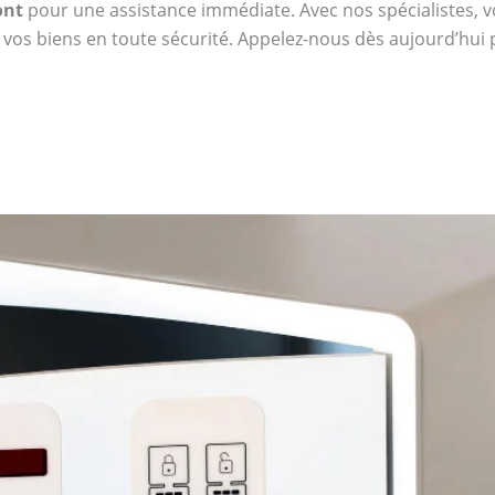
ont
pour une assistance immédiate. Avec nos spécialistes, vou
 vos biens en toute sécurité. Appelez-nous dès aujourd’hui 