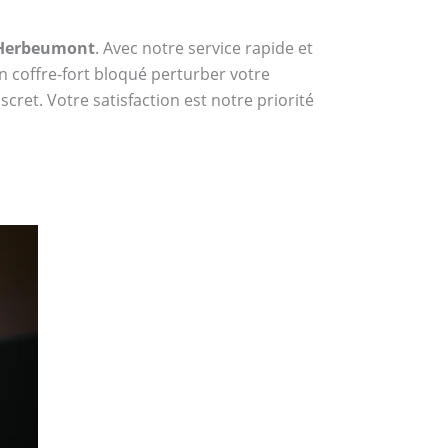
à Herbeumont
. Avec notre service rapide et
n coffre-fort bloqué perturber votre
cret. Votre satisfaction est notre priorité