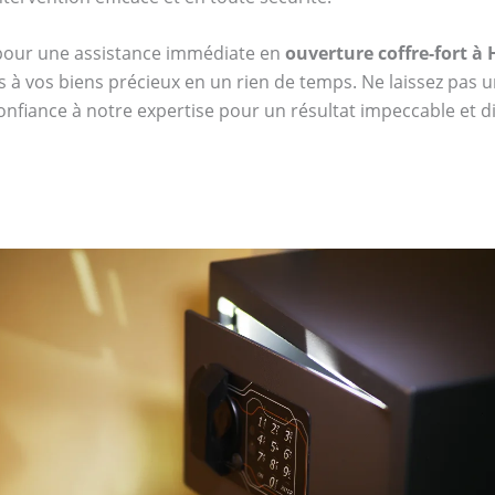
 pour une assistance immédiate en
ouverture coffre-fort 
s à vos biens précieux en un rien de temps. Ne laissez pas u
confiance à notre expertise pour un résultat impeccable et dis