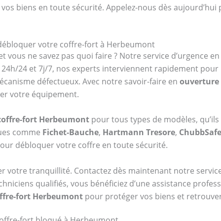
 vos biens en toute sécurité. Appelez-nous dès aujourd’hui 
 débloquer votre coffre-fort à Herbeumont
et vous ne savez pas quoi faire ? Notre service d’urgence e
24h/24 et 7j/7, nos experts interviennent rapidement pour
mécanisme défectueux. Avec notre savoir-faire en
ouverture
ger votre équipement.
coffre-fort Herbeumont
pour tous types de modèles, qu’ils
rques comme
Fichet-Bauche
,
Hartmann Tresore
,
ChubbSaf
our débloquer votre coffre en toute sécurité.
er votre tranquillité. Contactez dès maintenant notre serv
chniciens qualifiés, vous bénéficiez d’une assistance profes
ffre-fort Herbeumont
pour protéger vos biens et retrouver
offre-fort bloqué à Herbeumont