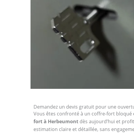
Demandez un devis gratuit pour une ouvertu
Vous êtes confronté à un coffre-fort bloqué 
fort à Herbeumont
dès aujourd’hui et profi
estimation claire et détaillée, sans engagem