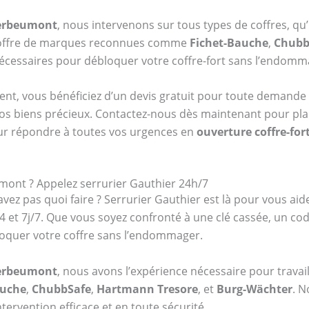
Herbeumont
, nous intervenons sur tous types de coffres, qu’
coffre de marques reconnues comme
Fichet-Bauche
,
Chubb
 nécessaires pour débloquer votre coffre-fort sans l’endomm
ent, vous bénéficiez d’un devis gratuit pour toute demande 
vos biens précieux. Contactez-nous dès maintenant pour plani
ur répondre à toutes vos urgences en
ouverture coffre-fo
mont ? Appelez serrurier Gauthier 24h/7
vez pas quoi faire ? Serrurier Gauthier est là pour vous aid
24 et 7j/7. Que vous soyez confronté à une clé cassée, un c
oquer votre coffre sans l’endommager.
Herbeumont
, nous avons l’expérience nécessaire pour travail
auche
,
ChubbSafe
,
Hartmann Tresore
, et
Burg-Wächter
. N
tervention efficace et en toute sécurité.