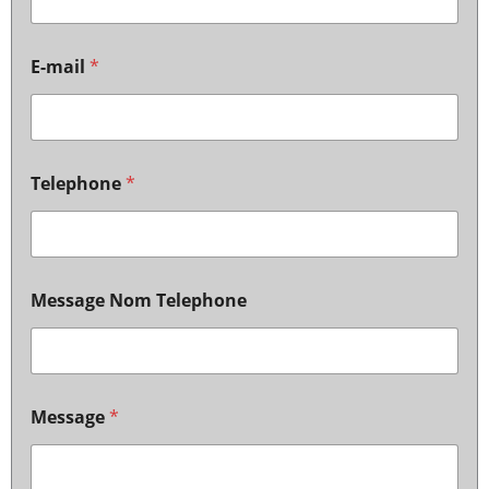
E-mail
*
Telephone
*
Message Nom Telephone
Message
*