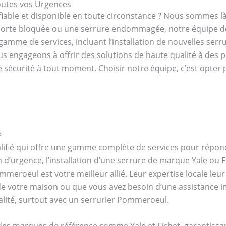
outes vos Urgences
fiable et disponible en toute circonstance ? Nous sommes 
 porte bloquée ou une serrure endommagée, notre équipe de
amme de services, incluant l’installation de nouvelles serrur
us engageons à offrir des solutions de haute qualité à des p
re sécurité à tout moment. Choisir notre équipe, c’est opte
?
lifié qui offre une gamme complète de services pour répon
n d’urgence, l’installation d’une serrure de marque Yale ou
mmeroeul est votre meilleur allié. Leur expertise locale leu
r de votre maison ou que vous avez besoin d’une assistance 
lité, surtout avec un serrurier Pommeroeul.
des marques de référence comme Yale et Fichet, garantissan