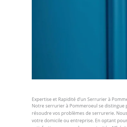
Expertise et Rapidité d’un Serrurier à Pomm
Notre serrurier à Pommeroeul se distingue pa
résoudre vos problèmes de serrurerie. Nous 
votre domicile ou entreprise. En optant pour