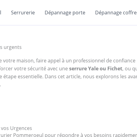
l
Serrurerie
Dépannage porte
Dépannage coffre-
s urgents
e de votre maison, faire appel à un professionnel de confianc
forcer votre sécurité avec une
serrure Yale ou Fichet
, ou q
 étape essentielle. Dans cet article, nous explorons les ava
.
 vos Urgences
errurier Pommeroeul pour répondre à vos besoins rapideme