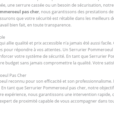
uée, une serrure cassée ou un besoin de sécurisation, notr
ommeroeul pas cher
, nous garantissons des prestations de 
ssurons que votre sécurité est rétablie dans les meilleurs d
ravail bien fait, en toute transparence.
ble
 allie qualité et prix accessible n’a jamais été aussi facil
ibles pour répondre à vos attentes. Un Serrurier Pommeroeu
enforcer votre système de sécurité. En tant que Serrurier 
re budget sans jamais compromettre la qualité. Votre satisfa
roeul Pas Cher
eul reconnu pour son efficacité et son professionnalisme.
n tant que Serrurier Pommeroeul pas cher, notre objectif 
otre expérience, nous garantissons une intervention rapide, 
expert de proximité capable de vous accompagner dans tous 