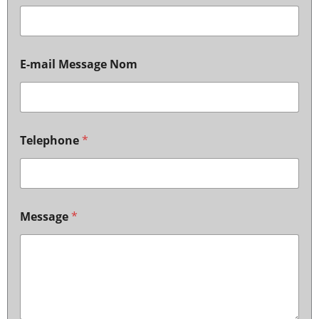
E-mail Message Nom
Telephone
*
Message
*