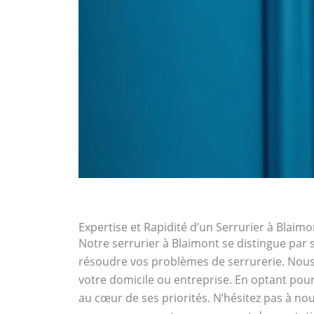
Expertise et Rapidité d’un Serrurier à Blaimo
Notre serrurier à Blaimont se distingue par s
résoudre vos problèmes de serrurerie. Nous 
votre domicile ou entreprise. En optant pour 
au cœur de ses priorités. N’hésitez pas à nou