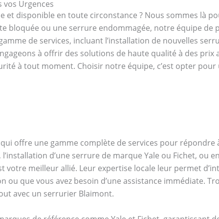
es vos Urgences
le et disponible en toute circonstance ? Nous sommes là p
rte bloquée ou une serrure endommagée, notre équipe de p
amme de services, incluant l’installation de nouvelles serrur
ngageons à offrir des solutions de haute qualité à des prix 
urité à tout moment. Choisir notre équipe, c’est opter pour
ié qui offre une gamme complète de services pour répondre à
 l’installation d’une serrure de marque Yale ou Fichet, ou 
 votre meilleur allié. Leur expertise locale leur permet d’in
son ou que vous avez besoin d’une assistance immédiate. Tro
ut avec un serrurier Blaimont.
 marques de référence comme Yale et Fichet, garantissant de