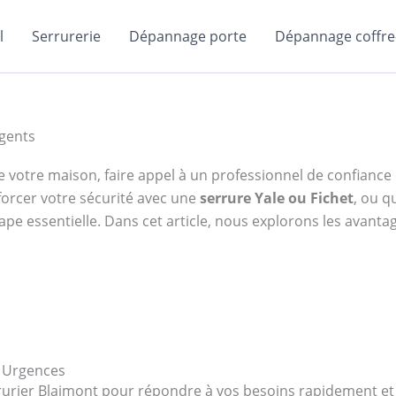
l
Serrurerie
Dépannage porte
Dépannage coffre-
rgents
e de votre maison, faire appel à un professionnel de confianc
forcer votre sécurité avec une
serrure Yale ou Fichet
, ou q
ape essentielle. Dans cet article, nous explorons les avantag
s Urgences
errurier Blaimont pour répondre à vos besoins rapidement 