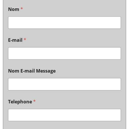
Nom
*
E-mail
*
Nom E-mail Message
Telephone
*