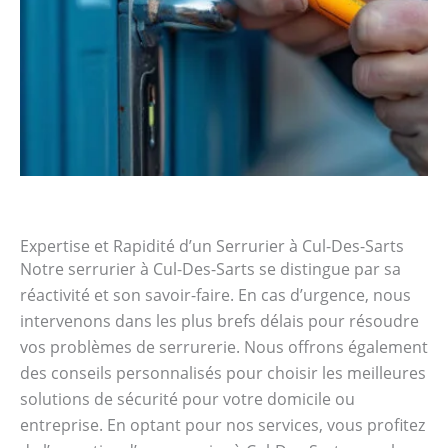
Expertise et Rapidité d’un Serrurier à Cul-Des-Sarts
Notre serrurier à Cul-Des-Sarts se distingue par sa
réactivité et son savoir-faire. En cas d’urgence, nous
intervenons dans les plus brefs délais pour résoudre
vos problèmes de serrurerie. Nous offrons également
des conseils personnalisés pour choisir les meilleures
solutions de sécurité pour votre domicile ou
entreprise. En optant pour nos services, vous profitez