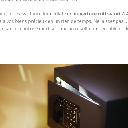
 pour une assistance immédiate en
ouverture coffre-fort à 
s à vos biens précieux en un rien de temps. Ne laissez pas u
confiance à notre expertise pour un résultat impeccable et dis