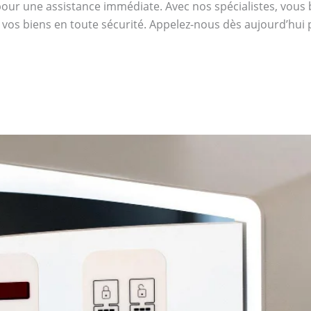
our une assistance immédiate. Avec nos spécialistes, vous bén
 vos biens en toute sécurité. Appelez-nous dès aujourd’hui 