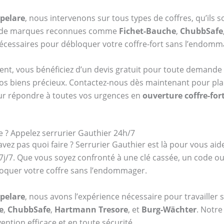
spelare
, nous intervenons sur tous types de coffres, qu’ils 
re de marques reconnues comme
Fichet-Bauche
,
ChubbSafe
 nécessaires pour débloquer votre coffre-fort sans l’endomm
ent, vous bénéficiez d’un devis gratuit pour toute demande 
vos biens précieux. Contactez-nous dès maintenant pour plani
ur répondre à toutes vos urgences en
ouverture coffre-for
e ? Appelez serrurier Gauthier 24h/7
vez pas quoi faire ? Serrurier Gauthier est là pour vous aid
t 7j/7. Que vous soyez confronté à une clé cassée, un code 
oquer votre coffre sans l’endommager.
spelare
, nous avons l’expérience nécessaire pour travailler 
e
,
ChubbSafe
,
Hartmann Tresore
, et
Burg-Wächter
. Notre
ention efficace et en toute sécurité.