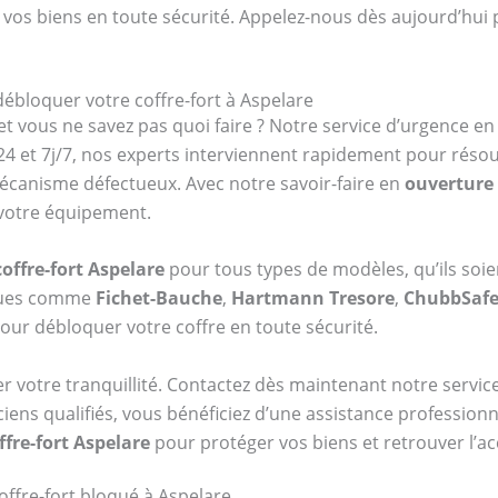
 vos biens en toute sécurité. Appelez-nous dès aujourd’hui 
débloquer votre coffre-fort à Aspelare
et vous ne savez pas quoi faire ? Notre service d’urgence e
4 et 7j/7, nos experts interviennent rapidement pour réso
mécanisme défectueux. Avec notre savoir-faire en
ouverture 
 votre équipement.
offre-fort Aspelare
pour tous types de modèles, qu’ils soi
rques comme
Fichet-Bauche
,
Hartmann Tresore
,
ChubbSaf
our débloquer votre coffre en toute sécurité.
er votre tranquillité. Contactez dès maintenant notre serv
ciens qualifiés, vous bénéficiez d’une assistance profession
ffre-fort Aspelare
pour protéger vos biens et retrouver l’a
ffre-fort bloqué à Aspelare