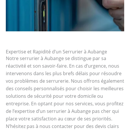
Expertise et Rapidité d’un Serrurier à Aubange
Notre serrurier à Aubange se distingue par sa
réactivité et son savoir-faire. En cas d’urgence, nous
intervenons dans les plus brefs délais pour résoudre
vos problèmes de serrurerie. Nous offrons également
des conseils personnalisés pour choisir les meilleures
solutions de sécurité pour votre domicile ou
entreprise. En optant pour nos services, vous profitez
de l’expertise d’un serrurier à Aubange pas cher qui
place votre satisfaction au cœur de ses priorités.
N’hésitez pas à nous contacter pour des devis clairs