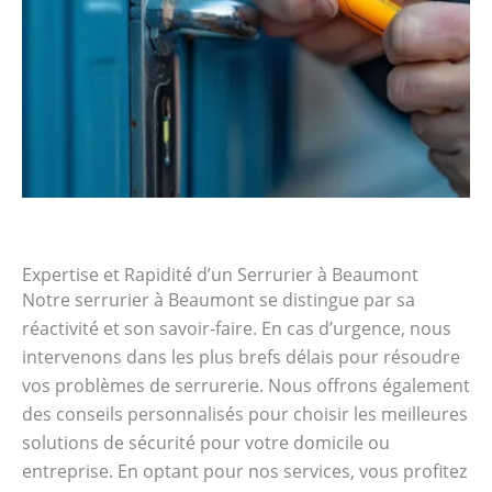
Expertise et Rapidité d’un Serrurier à Beaumont
Notre serrurier à Beaumont se distingue par sa
réactivité et son savoir-faire. En cas d’urgence, nous
intervenons dans les plus brefs délais pour résoudre
vos problèmes de serrurerie. Nous offrons également
des conseils personnalisés pour choisir les meilleures
solutions de sécurité pour votre domicile ou
entreprise. En optant pour nos services, vous profitez