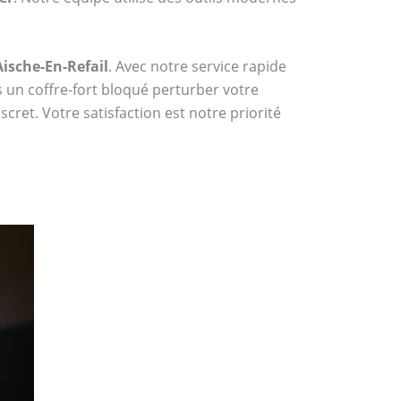
Aische-En-Refail
. Avec notre service rapide
s un coffre-fort bloqué perturber votre
cret. Votre satisfaction est notre priorité