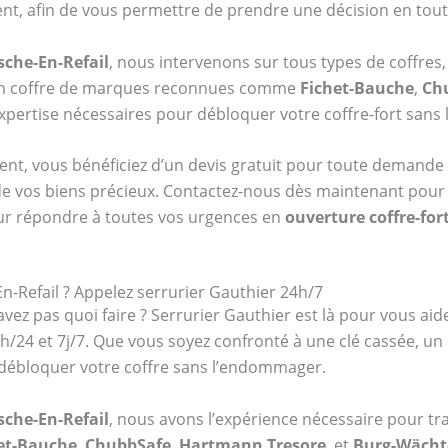
ent, afin de vous permettre de prendre une décision en toute
ische-En-Refail
, nous intervenons sur tous types de coffres,
 un coffre de marques reconnues comme
Fichet-Bauche
,
Ch
’expertise nécessaires pour débloquer votre coffre-fort san
ent, vous bénéficiez d’un devis gratuit pour toute demande 
de vos biens précieux. Contactez-nous dès maintenant pour pl
ur répondre à toutes vos urgences en
ouverture coffre-for
En-Refail ? Appelez serrurier Gauthier 24h/7
vez pas quoi faire ? Serrurier Gauthier est là pour vous aid
4h/24 et 7j/7. Que vous soyez confronté à une clé cassée, 
débloquer votre coffre sans l’endommager.
ische-En-Refail
, nous avons l’expérience nécessaire pour tra
et-Bauche
,
ChubbSafe
,
Hartmann Tresore
, et
Burg-Wächt