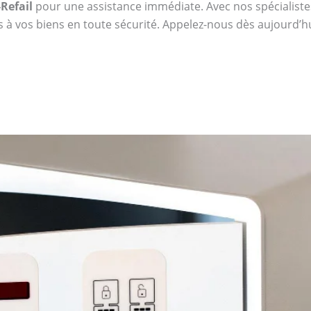
Refail
pour une assistance immédiate. Avec nos spécialistes,
s à vos biens en toute sécurité. Appelez-nous dès aujourd’h