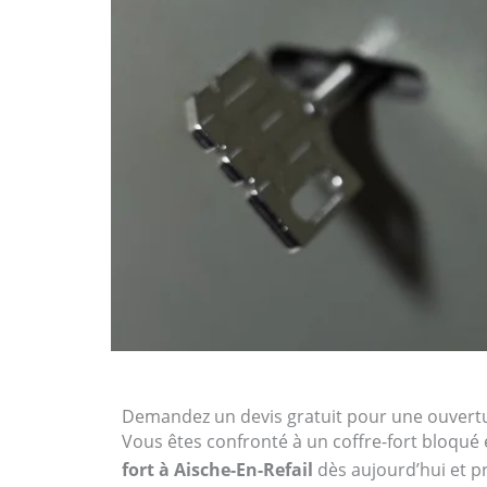
Demandez un devis gratuit pour une ouvertur
Vous êtes confronté à un coffre-fort bloqué 
fort à Aische-En-Refail
dès aujourd’hui et pr