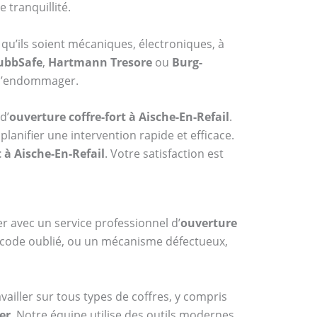
 tranquillité.
 qu’ils soient mécaniques, électroniques, à
ubbSafe
,
Hartmann Tresore
ou
Burg-
s l’endommager.
d’
ouverture coffre-fort à Aische-En-Refail
.
anifier une intervention rapide et efficace.
t à Aische-En-Refail
. Votre satisfaction est
er avec un service professionnel d’
ouverture
un code oublié, ou un mécanisme défectueux,
vailler sur tous types de coffres, y compris
er
. Notre équipe utilise des outils modernes