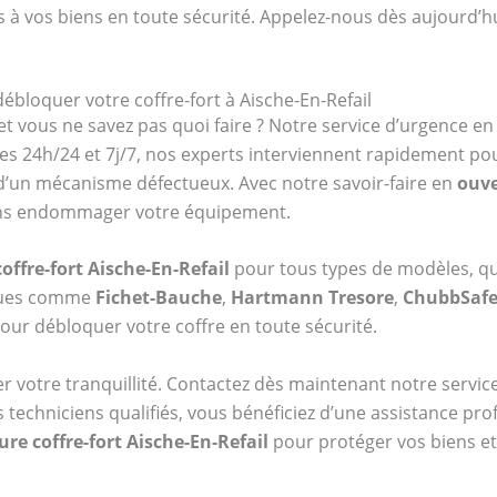
s à vos biens en toute sécurité. Appelez-nous dès aujourd’h
ébloquer votre coffre-fort à Aische-En-Refail
et vous ne savez pas quoi faire ? Notre service d’urgence e
es 24h/24 et 7j/7, nos experts interviennent rapidement po
 d’un mécanisme défectueux. Avec notre savoir-faire en
ouve
 sans endommager votre équipement.
offre-fort Aische-En-Refail
pour tous types de modèles, qu’
rques comme
Fichet-Bauche
,
Hartmann Tresore
,
ChubbSaf
our débloquer votre coffre en toute sécurité.
er votre tranquillité. Contactez dès maintenant notre serv
s techniciens qualifiés, vous bénéficiez d’une assistance pr
re coffre-fort Aische-En-Refail
pour protéger vos biens et