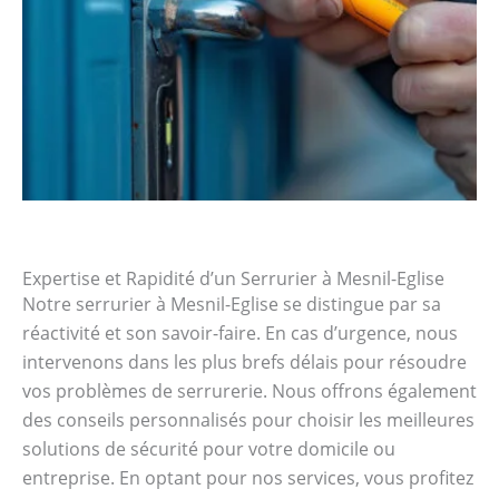
Expertise et Rapidité d’un Serrurier à Mesnil-Eglise
Notre serrurier à Mesnil-Eglise se distingue par sa
réactivité et son savoir-faire. En cas d’urgence, nous
intervenons dans les plus brefs délais pour résoudre
vos problèmes de serrurerie. Nous offrons également
des conseils personnalisés pour choisir les meilleures
solutions de sécurité pour votre domicile ou
entreprise. En optant pour nos services, vous profitez