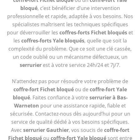
coffre-fort Fichet bloqué
ou un
coffre-fort Yale
bloqué
, c’est bénéficier d’une intervention
professionnelle et rapide, adaptée à vos besoins. Nos
spécialistes maîtrisent les techniques spécifiques
pour déverrouiller les
coffres-forts Fichet bloqués
et
les
coffres-forts Yale bloqués
, quelle que soit la
complexité du problème. Que ce soit une clé cassée,
un code oublié ou un mécanisme défectueux, un
serrurier
est à votre service 24h/24 et 7j/7.
N’attendez pas pour résoudre votre problème de
coffre-fort Fichet bloqué
ou de
coffre-fort Yale
bloqué
. Faites confiance à votre
serrurier à Bas-
Warneton
pour une assistance rapide, fiable et
sécurisée. Contactez-nous dès aujourd’hui pour un
service de qualité dédié à vos besoins spécifiques.
Avec
serrurier Gauthier
, vos soucis de
coffre-fort
Fichet bloqué
ou
coffre-fort Yale bloqué
sont entre