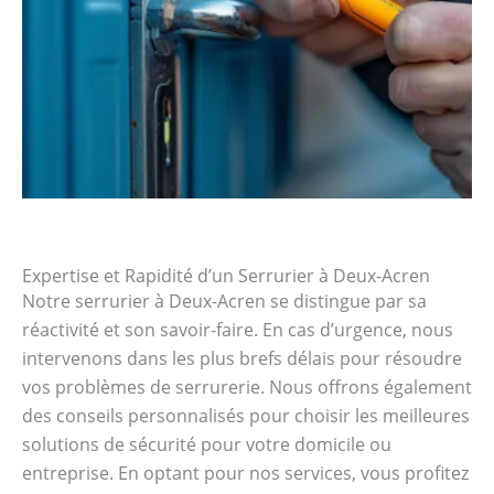
Expertise et Rapidité d’un Serrurier à Deux-Acren
Notre serrurier à Deux-Acren se distingue par sa
réactivité et son savoir-faire. En cas d’urgence, nous
intervenons dans les plus brefs délais pour résoudre
vos problèmes de serrurerie. Nous offrons également
des conseils personnalisés pour choisir les meilleures
solutions de sécurité pour votre domicile ou
entreprise. En optant pour nos services, vous profitez