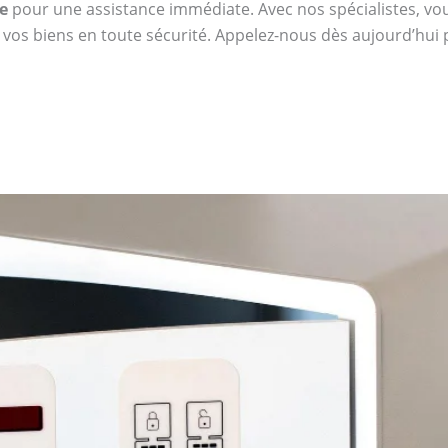
e
pour une assistance immédiate. Avec nos spécialistes, vous 
 vos biens en toute sécurité. Appelez-nous dès aujourd’hui 