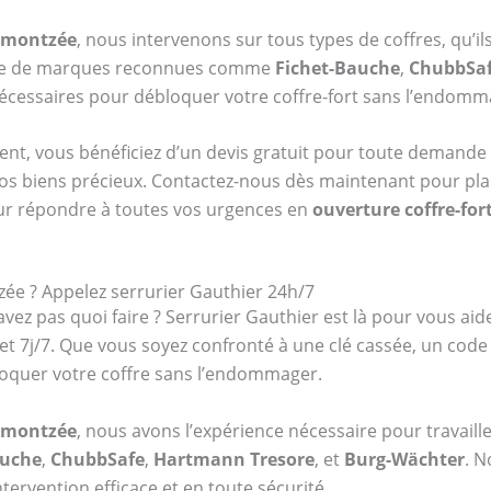
Lamontzée
, nous intervenons sur tous types de coffres, qu’i
fre de marques reconnues comme
Fichet-Bauche
,
ChubbSa
 nécessaires pour débloquer votre coffre-fort sans l’endomm
ent, vous bénéficiez d’un devis gratuit pour toute demande 
vos biens précieux. Contactez-nous dès maintenant pour plani
ur répondre à toutes vos urgences en
ouverture coffre-fo
zée ? Appelez serrurier Gauthier 24h/7
vez pas quoi faire ? Serrurier Gauthier est là pour vous aid
 et 7j/7. Que vous soyez confronté à une clé cassée, un co
oquer votre coffre sans l’endommager.
Lamontzée
, nous avons l’expérience nécessaire pour travaill
auche
,
ChubbSafe
,
Hartmann Tresore
, et
Burg-Wächter
. N
tervention efficace et en toute sécurité.