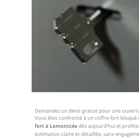
Demandez un devis gratuit pour une ouvertu
Vous êtes confronté à un coffre-fort bloqué 
fort à Lamontzée
dès aujourd’hui et profite
estimation claire et détaillée, sans engagem