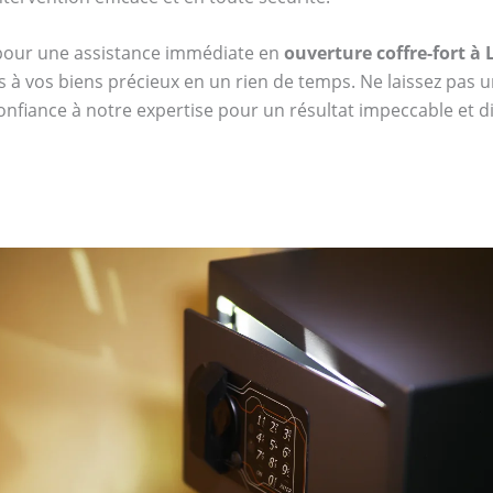
 pour une assistance immédiate en
ouverture coffre-fort à
s à vos biens précieux en un rien de temps. Ne laissez pas u
confiance à notre expertise pour un résultat impeccable et dis