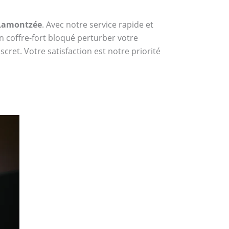
 Lamontzée
. Avec notre service rapide et
n coffre-fort bloqué perturber votre
cret. Votre satisfaction est notre priorité