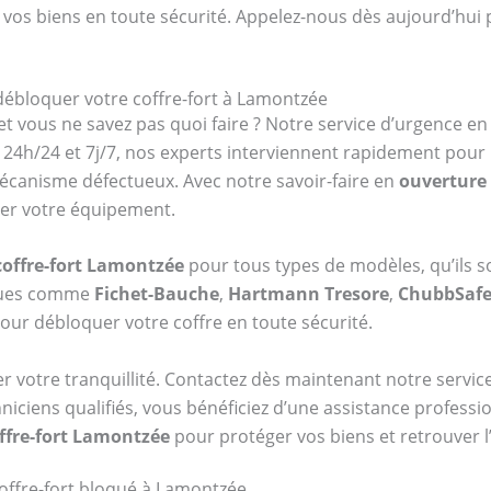
 vos biens en toute sécurité. Appelez-nous dès aujourd’hui 
 débloquer votre coffre-fort à Lamontzée
et vous ne savez pas quoi faire ? Notre service d’urgence e
24h/24 et 7j/7, nos experts interviennent rapidement pour
mécanisme défectueux. Avec notre savoir-faire en
ouverture 
ger votre équipement.
coffre-fort Lamontzée
pour tous types de modèles, qu’ils s
rques comme
Fichet-Bauche
,
Hartmann Tresore
,
ChubbSaf
our débloquer votre coffre en toute sécurité.
er votre tranquillité. Contactez dès maintenant notre serv
niciens qualifiés, vous bénéficiez d’une assistance professi
ffre-fort Lamontzée
pour protéger vos biens et retrouver l
offre-fort bloqué à Lamontzée