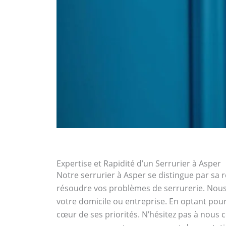
Expertise et Rapidité d’un Serrurier à Asper
Notre serrurier à Asper se distingue par sa r
résoudre vos problèmes de serrurerie. Nous 
votre domicile ou entreprise. En optant pour 
cœur de ses priorités. N’hésitez pas à nous c