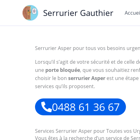
Aller
Serrurier Gauthier
au
Accuei
contenu
Serrurier Asper pour tous vos besoins urge
Lorsqu’il s’agit de votre sécurité et de cell
une
porte bloquée
, que vous souhaitiez ren
choisir le bon
serrurier Asper
est une étape e
services qu’ils proposent.
0488 61 36 67
Services Serrurier Asper pour Toutes vos U
Vous êtes à la recherche d’un service de S