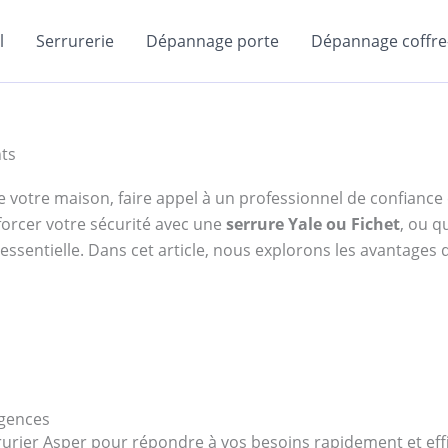
l
Serrurerie
Dépannage porte
Dépannage coffre-
nts
e de votre maison, faire appel à un professionnel de confianc
forcer votre sécurité avec une
serrure Yale ou Fichet
, ou q
ssentielle. Dans cet article, nous explorons les avantages d
rgences
errurier Asper pour répondre à vos besoins rapidement et 