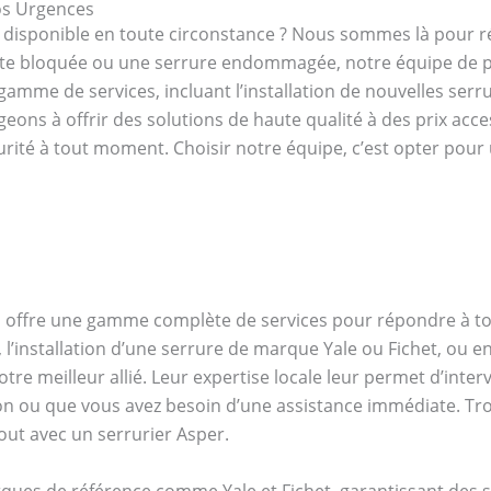
vos Urgences
t disponible en toute circonstance ? Nous sommes là pour 
rte bloquée ou une serrure endommagée, notre équipe de p
amme de services, incluant l’installation de nouvelles serrur
eons à offrir des solutions de haute qualité à des prix acce
urité à tout moment. Choisir notre équipe, c’est opter pour
qui offre une gamme complète de services pour répondre à to
 l’installation d’une serrure de marque Yale ou Fichet, ou 
tre meilleur allié. Leur expertise locale leur permet d’inter
son ou que vous avez besoin d’une assistance immédiate. Tro
ut avec un serrurier Asper.
rques de référence comme Yale et Fichet, garantissant des s