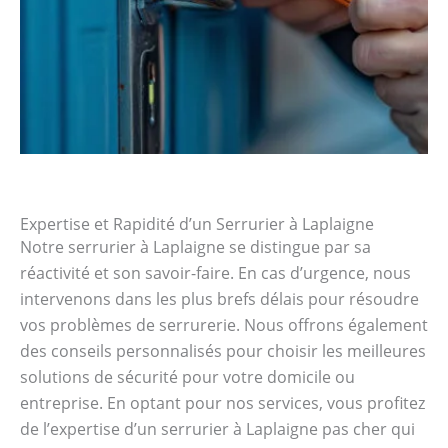
Expertise et Rapidité d’un Serrurier à Laplaigne
Notre serrurier à Laplaigne se distingue par sa
réactivité et son savoir-faire. En cas d’urgence, nous
intervenons dans les plus brefs délais pour résoudre
vos problèmes de serrurerie. Nous offrons également
des conseils personnalisés pour choisir les meilleures
solutions de sécurité pour votre domicile ou
entreprise. En optant pour nos services, vous profitez
de l’expertise d’un serrurier à Laplaigne pas cher qui