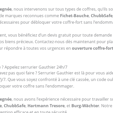
vegnée
, nous intervenons sur tous types de coffres, qu’ils s
re de marques reconnues comme
Fichet-Bauche
,
ChubbSafe
 nécessaires pour débloquer votre coffre-fort sans l’endomm
ent, vous bénéficiez d’un devis gratuit pour toute demande 
vos biens précieux. Contactez-nous dès maintenant pour plani
ur répondre à toutes vos urgences en
ouverture coffre-for
 ? Appelez serrurier Gauthier 24h/7
vez pas quoi faire ? Serrurier Gauthier est là pour vous aid
 7j/7. Que vous soyez confronté à une clé cassée, un code 
oquer votre coffre sans l’endommager.
vegnée
, nous avons l’expérience nécessaire pour travailler 
e
,
ChubbSafe
,
Hartmann Tresore
, et
Burg-Wächter
. Notre
ention efficace et en toute sécurité.