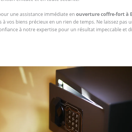
 pour une assistance immédiate en
ouverture coffre-fort à
s à vos biens précieux en un rien de temps. Ne laissez pas u
confiance à notre expertise pour un résultat impeccable et dis