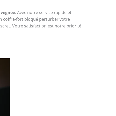
 Evegnée
. Avec notre service rapide et
n coffre-fort bloqué perturber votre
cret. Votre satisfaction est notre priorité