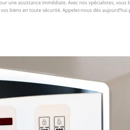
ur une assistance immédiate. Avec nos spécialistes, vous bén
 vos biens en toute sécurité. Appelez-nous dès aujourd’hui 