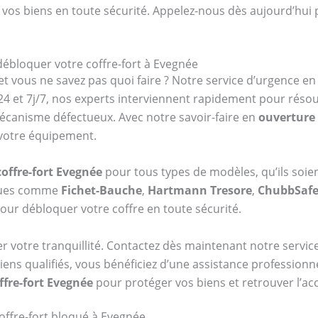
 vos biens en toute sécurité. Appelez-nous dès aujourd’hui 
débloquer votre coffre-fort à Evegnée
et vous ne savez pas quoi faire ? Notre service d’urgence e
4 et 7j/7, nos experts interviennent rapidement pour réso
mécanisme défectueux. Avec notre savoir-faire en
ouverture 
 votre équipement.
offre-fort Evegnée
pour tous types de modèles, qu’ils soie
rques comme
Fichet-Bauche
,
Hartmann Tresore
,
ChubbSaf
our débloquer votre coffre en toute sécurité.
er votre tranquillité. Contactez dès maintenant notre serv
iens qualifiés, vous bénéficiez d’une assistance professionn
ffre-fort Evegnée
pour protéger vos biens et retrouver l’ac
offre-fort bloqué à Evegnée