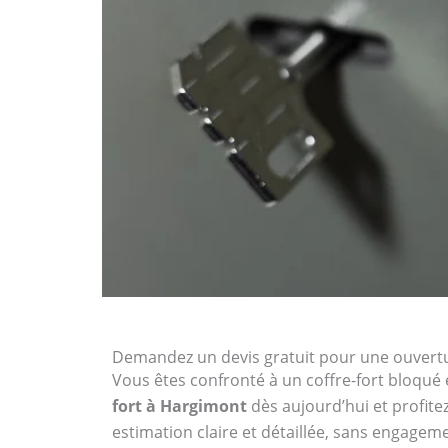
Demandez un devis gratuit pour une ouvertu
Vous êtes confronté à un coffre-fort bloqué 
fort à Hargimont
dès aujourd’hui et profite
estimation claire et détaillée, sans engagem