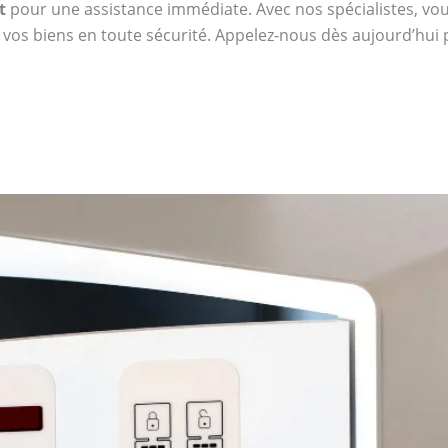
t
pour une assistance immédiate. Avec nos spécialistes, vous 
 vos biens en toute sécurité. Appelez-nous dès aujourd’hui 