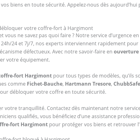
 vos biens en toute sécurité. Appelez-nous dès aujourd’hui 
 débloquer votre coffre-fort à Hargimont
et vous ne savez pas quoi faire ? Notre service d’urgence e
24h/24 et 7j/7, nos experts interviennent rapidement pour
mécanisme défectueux. Avec notre savoir-faire en
ouverture 
ger votre équipement.
coffre-fort Hargimont
pour tous types de modèles, qu’ils s
rques comme
Fichet-Bauche
,
Hartmann Tresore
,
ChubbSaf
our débloquer votre coffre en toute sécurité.
er votre tranquillité. Contactez dès maintenant notre serv
niciens qualifiés, vous bénéficiez d’une assistance professi
ffre-fort Hargimont
pour protéger vos biens et retrouver l
offre-fort bloqué à Hargimont