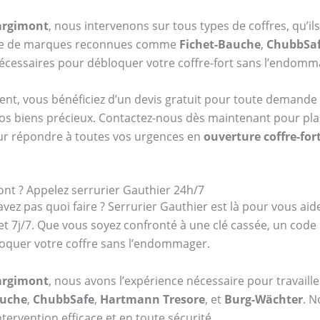
Hargimont
, nous intervenons sur tous types de coffres, qu’il
fre de marques reconnues comme
Fichet-Bauche
,
ChubbSa
 nécessaires pour débloquer votre coffre-fort sans l’endomm
ent, vous bénéficiez d’un devis gratuit pour toute demande 
vos biens précieux. Contactez-nous dès maintenant pour plani
ur répondre à toutes vos urgences en
ouverture coffre-fo
ont ? Appelez serrurier Gauthier 24h/7
vez pas quoi faire ? Serrurier Gauthier est là pour vous aid
 et 7j/7. Que vous soyez confronté à une clé cassée, un cod
oquer votre coffre sans l’endommager.
Hargimont
, nous avons l’expérience nécessaire pour travaille
auche
,
ChubbSafe
,
Hartmann Tresore
, et
Burg-Wächter
. N
tervention efficace et en toute sécurité.