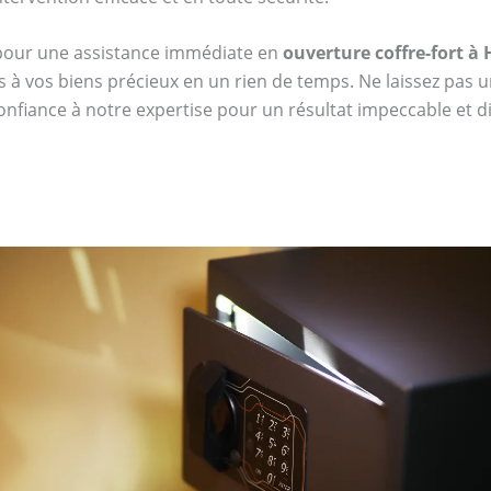
 pour une assistance immédiate en
ouverture coffre-fort à
s à vos biens précieux en un rien de temps. Ne laissez pas u
confiance à notre expertise pour un résultat impeccable et dis