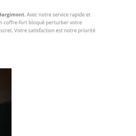
 Hargimont
. Avec notre service rapide et
n coffre-fort bloqué perturber votre
cret. Votre satisfaction est notre priorité