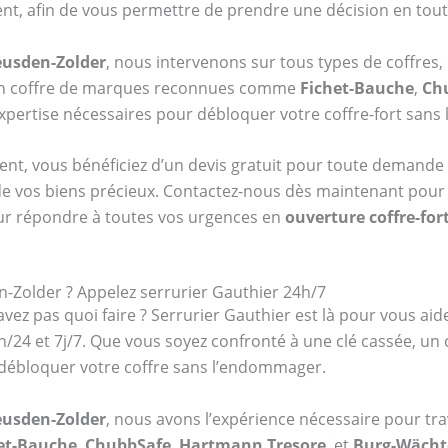
ent, afin de vous permettre de prendre une décision en toute
Heusden-Zolder
, nous intervenons sur tous types de coffres,
 un coffre de marques reconnues comme
Fichet-Bauche
,
Ch
’expertise nécessaires pour débloquer votre coffre-fort san
ent, vous bénéficiez d’un devis gratuit pour toute demande 
de vos biens précieux. Contactez-nous dès maintenant pour pl
ur répondre à toutes vos urgences en
ouverture coffre-for
n-Zolder ? Appelez serrurier Gauthier 24h/7
vez pas quoi faire ? Serrurier Gauthier est là pour vous aid
4h/24 et 7j/7. Que vous soyez confronté à une clé cassée, u
débloquer votre coffre sans l’endommager.
Heusden-Zolder
, nous avons l’expérience nécessaire pour trav
et-Bauche
,
ChubbSafe
,
Hartmann Tresore
, et
Burg-Wächt