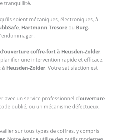
 tranquillité.
 qu’ils soient mécaniques, électroniques, à
ubbSafe
,
Hartmann Tresore
ou
Burg-
s l’endommager.
d’
ouverture coffre-fort à Heusden-Zolder
.
anifier une intervention rapide et efficace.
t à Heusden-Zolder
. Votre satisfaction est
er avec un service professionnel d’
ouverture
n code oublié, ou un mécanisme défectueux,
ailler sur tous types de coffres, y compris
er
. Notre équipe utilise des outils modernes