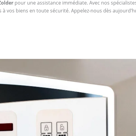
Zolder
pour une assistance immédiate. Avec nos spécialistes, 
s à vos biens en toute sécurité. Appelez-nous dès aujourd’h