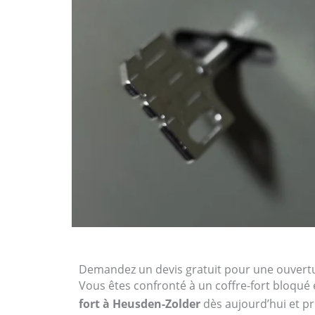
Demandez un devis gratuit pour une ouvertu
Vous êtes confronté à un coffre-fort bloqué 
fort à Heusden-Zolder
dès aujourd’hui et pr