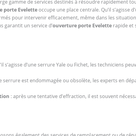
rge gamme de services destinés à résoudre rapidement tous
e porte Evelette
occupe une place centrale. Qu’il s’agisse 
ormés pour intervenir efficacement, même dans les situation
 garantit un service d’
ouverture porte Evelette
rapide et 
’il s’agisse d’une serrure Yale ou Fichet, les techniciens p
tre serrure est endommagée ou obsolète, les experts en dé
tion
: après une tentative d’effraction, il est souvent nécess
posons également des services de remplacement ou de répar