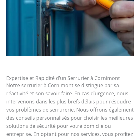
Expertise et Rapidité d’un Serrurier à Cornimont
Notre serrurier à Cornimont se distingue par sa
réactivité et son savoir-faire. En cas d’urgence, nous
intervenons dans les plus brefs délais pour résoudre
vos problèmes de serrurerie. Nous offrons également
des conseils personnalisés pour choisir les meilleures
solutions de sécurité pour votre domicile ou
entreprise. En optant pour nos services, vous profitez