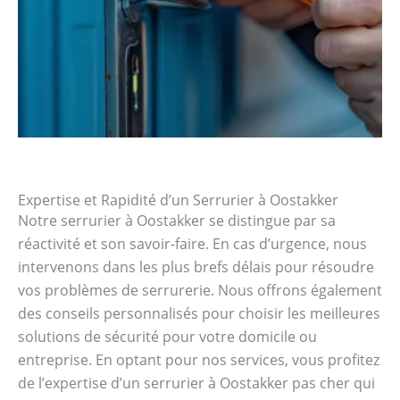
Expertise et Rapidité d’un Serrurier à Oostakker
Notre serrurier à Oostakker se distingue par sa
réactivité et son savoir-faire. En cas d’urgence, nous
intervenons dans les plus brefs délais pour résoudre
vos problèmes de serrurerie. Nous offrons également
des conseils personnalisés pour choisir les meilleures
solutions de sécurité pour votre domicile ou
entreprise. En optant pour nos services, vous profitez
de l’expertise d’un serrurier à Oostakker pas cher qui