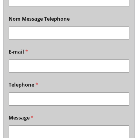
Nom Message Telephone
E-mail
*
Telephone
*
Message
*