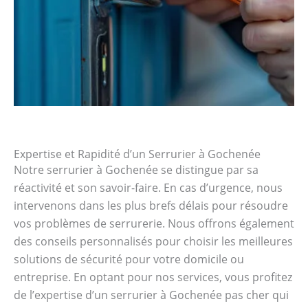
Expertise et Rapidité d’un Serrurier à Gochenée
Notre serrurier à Gochenée se distingue par sa
réactivité et son savoir-faire. En cas d’urgence, nous
intervenons dans les plus brefs délais pour résoudre
vos problèmes de serrurerie. Nous offrons également
des conseils personnalisés pour choisir les meilleures
solutions de sécurité pour votre domicile ou
entreprise. En optant pour nos services, vous profitez
de l’expertise d’un serrurier à Gochenée pas cher qui