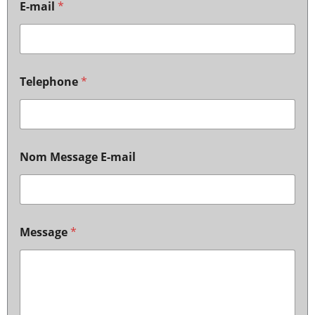
E-mail
*
Telephone
*
Nom Message E-mail
Message
*