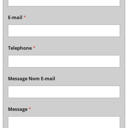
E-mail
*
Telephone
*
Message Nom E-mail
Message
*