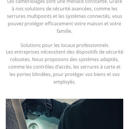
Les cambriolages sont une menace constante. Grâce
à nos solutions de sécurité avancées, comme les
serrures multipoints et les systèmes connectés, vous
pouvez protéger efficacement votre maison et votre
famille.
Solutions pour les locaux professionnels
Les entreprises nécessitent des dispositifs de sécurité
robustes. Nous proposons des systèmes adaptés,
comme les contrôles d’accès, les serrures à carte et
les portes blindées, pour protéger vos biens et vos
employés.