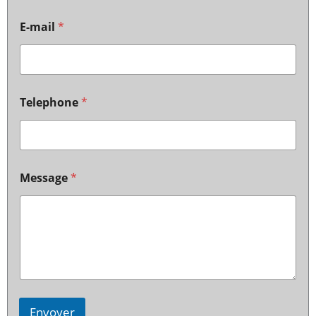
E-mail
*
Telephone
*
Message
*
Envoyer