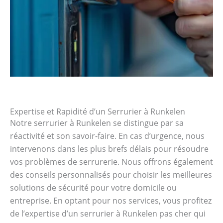
Expertise et Rapidité d’un Serrurier à Runkelen
Notre serrurier à Runkelen se distingue par sa
réactivité et son savoir-faire. En cas d’urgence, nous
intervenons dans les plus brefs délais pour résoudre
vos problèmes de serrurerie. Nous offrons également
des conseils personnalisés pour choisir les meilleures
solutions de sécurité pour votre domicile ou
entreprise. En optant pour nos services, vous profitez
de l’expertise d’un serrurier à Runkelen pas cher qui